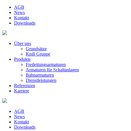
AGB
News
Kontakt
Downloads
Über uns
Grundsätze
Knill Gruppe
Produkte
Freileitungsarmaturen
Armaturen für Schaltanlagen
Bahnarmaturen
Dienstleistungen
Referenzen
Karriere
AGB
News
Kontakt
Downloads